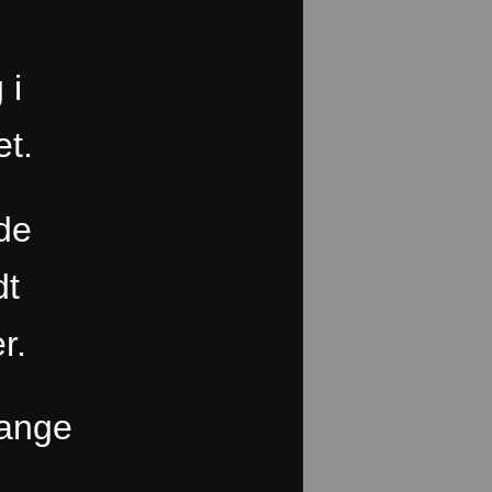
 i
et.
åde
redt
r.
sange
ding