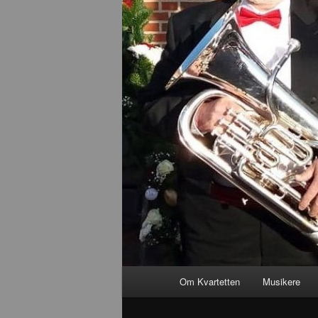
Primær
Om Kvartetten
Musikere
Fortsæt
menu