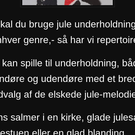
kal du bruge jule underholdning
hver genre,- så har vi repertoir
 kan spille til underholdning, b
endøre og udendøre med et b
dvalg af de elskede jule-melodie
ns salmer i en kirke, glade jule
julestuen eller en glad blan